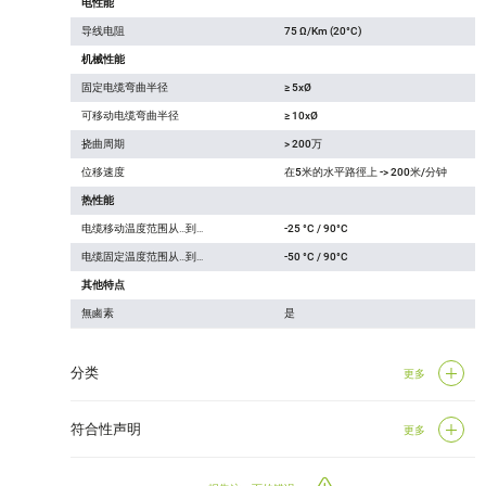
电性能
导线电阻
75 Ω/Km (20°C)
机械性能
固定电缆弯曲半径
≥ 5xØ
可移动电缆弯曲半径
≥ 10xØ
挠曲周期
> 200万
位移速度
在5米的水平路徑上 -> 200米/分钟
热性能
电缆移动温度范围从…到…
-25 °C / 90°C
电缆固定温度范围从…到…
-50 °C / 90°C
其他特点
無鹵素
是
分类
更多
符合性声明
更多