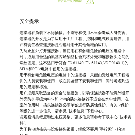
报告这一页的错误
安全提示
连接器在负载下不得插拔。不遵守和使用不当会造成人身伤害。
连接器的开发是为了应用于工厂工程、控制和电气设备建设。用
户有责任检查连接器是否也能用于其他领域的应用。
为防止意外打开连接器，当使用在有触碰危险的电压的电路中
时，必须用合适的氰基丙烯酸酯粘合剂将外壳和连接器头之间的
螺纹固定。这不适用于符合IEC 61140 (EN 61140, VDE 0140-1)的
SELV和PELV电路中使用的连接器。
用于有触电危险电压的电路中的连接器，只能由受过电气工程培
训的人员安装和使用，或在其监督下安装和使用，同时考虑到适
用的规定和标准。
用户必须采取适当的安全防范措施，以确保连接器不能意外断开
外壳防护等级为IP67和IP68的插头连接器不适合在水中使用。在
室外使用时，插头连接器必须单独进行防腐蚀保护。有关IP保护
等级的进一步信息，请参见 "技术信息 "下载中心。
请观察污染程度和过电压类别。更多信息请参考下载中心 "技术资
料"。
为了将电缆接头与设备接头锁紧，螺纹环要用 "手拧紧"（约50