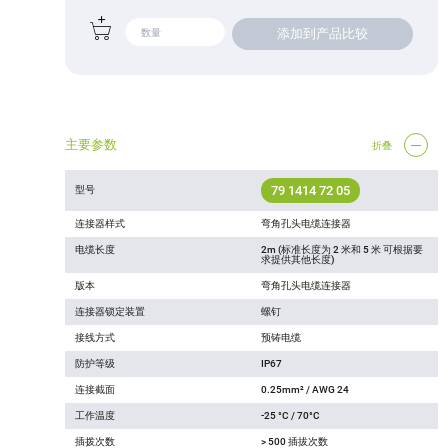
添加到产品比较
主要参数
折叠
79 1414 72 05
型号
连接器样式
弯角孔头电缆连接器
电缆长度
2m (标准长度为 2 米和 5 米 可根据要
求提供其他长度)
版本
弯角孔头电缆连接器
连接器锁定装置
螺钉
接线方式
预铸电缆
防护等级
IP67
连接截面
0.25mm² / AWG 24
工作温度
-25 °C / 70°C
插拨次数
> 500 插拔次数