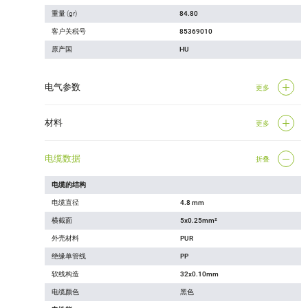
重量 (gr)
84.80
客户关税号
85369010
原产国
HU
电气参数
更多
材料
更多
电缆数据
折叠
电缆的结构
电缆直径
4.8 mm
横截面
5x0.25mm²
外壳材料
PUR
绝缘单管线
PP
软线构造
32x0.10mm
电缆颜色
黑色