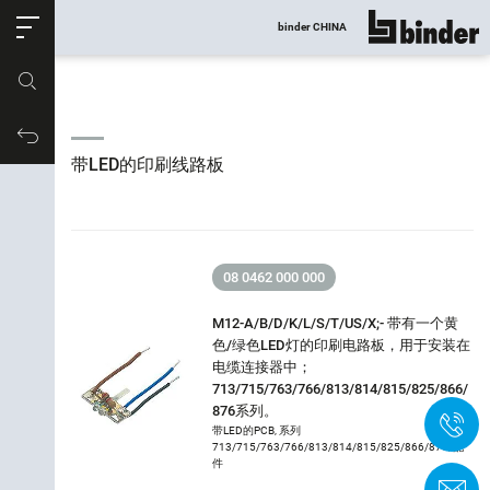
ose
binder CHINA
显示所有
产品编号
购物车
带LED的印刷线路板
08 0462 000 000
M12-A/B/D/K/L/S/T/US/X;- 带有一个黄
色/绿色LED灯的印刷电路板，用于安装在
电缆连接器中；
713/715/763/766/813/814/815/825/866/
876系列。
产品筛选
+
带LED的PCB, 系列
713/715/763/766/813/814/815/825/866/876, 配
带LED的印刷线路板
件