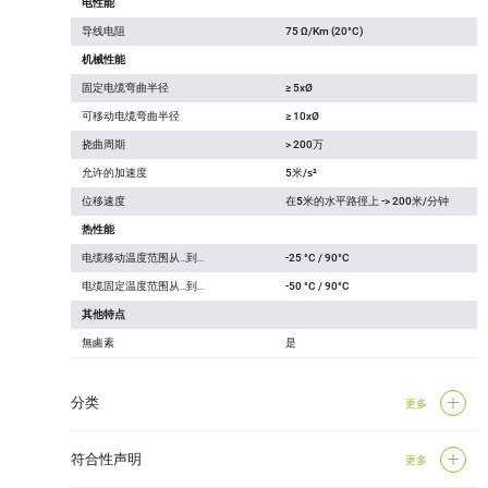
电性能
导线电阻
75 Ω/Km (20°C)
机械性能
固定电缆弯曲半径
≥ 5xØ
可移动电缆弯曲半径
≥ 10xØ
挠曲周期
> 200万
允许的加速度
5米/s²
位移速度
在5米的水平路徑上 -> 200米/分钟
热性能
电缆移动温度范围从…到…
-25 °C / 90°C
电缆固定温度范围从…到…
-50 °C / 90°C
其他特点
無鹵素
是
分类
更多
符合性声明
更多