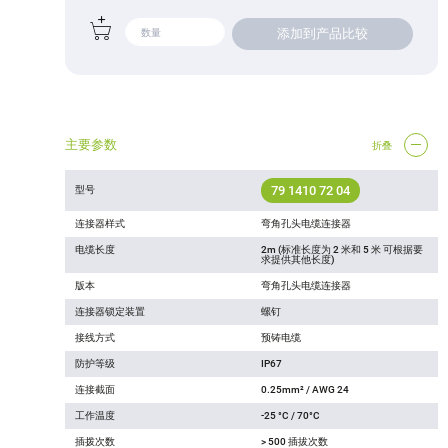
添加到产品比较
主要参数
折叠
79 1410 72 04
型号
连接器样式
弯角孔头电缆连接器
电缆长度
2m (标准长度为 2 米和 5 米 可根据要
求提供其他长度)
版本
弯角孔头电缆连接器
连接器锁定装置
螺钉
接线方式
预铸电缆
防护等级
IP67
连接截面
0.25mm² / AWG 24
工作温度
-25 °C / 70°C
插拨次数
> 500 插拔次数