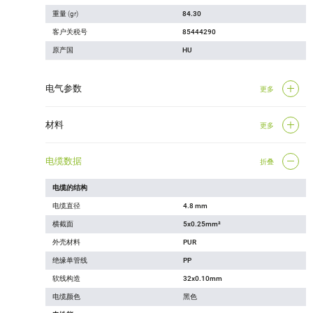
重量 (gr)
84.30
客户关税号
85444290
原产国
HU
电气参数
更多
材料
更多
电缆数据
折叠
电缆的结构
电缆直径
4.8 mm
横截面
5x0.25mm²
外壳材料
PUR
绝缘单管线
PP
软线构造
32x0.10mm
电缆颜色
黑色