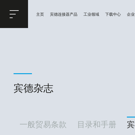
ose
主页
宾德连接器产品
工业领域
下载中心
企业
购物车
宾德杂志
一般贸易条款
目录和手册
宾