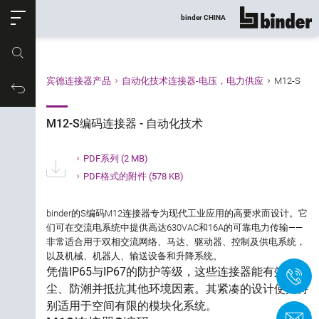
ose
binder CHINA
显示所有
产品编号
宾德连接器产品
自动化技术连接器-电压，电力供应
M12-S
产品筛选
购物车
M12-S编码连接器 - 自动化技术
M12-S编码连接器 - 自动化技术
连接类型
PDF系列
(2 MB)
PDF格式的附件
(578 KB)
芯数
binder的S编码M12连接器专为现代工业应用的高要求而设计。它
属性
们可在交流电系统中提供高达630VAC和16A的可靠电力传输——
非常适合用于双相交流网络、马达、驱动器、控制及供电系统，
以及机械、机器人、输送设备和升降系统。
产品类型
凭借IP65与IP67的防护等级，这些连接器能有效防
+
尘、防潮并抵抗其他环境因素。其紧凑的设计使其特
锁紧方式
别适用于空间有限的模块化系统。