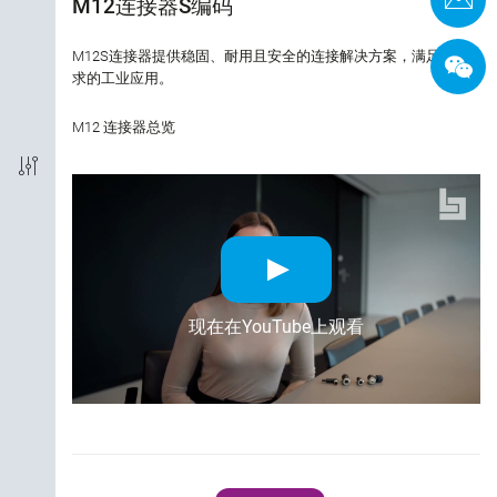
M12连接器S编码
接线方式
M12S连接器提供稳固、耐用且安全的连接解决方案，满足高要
求的工业应用。
编码
M12 连接器总览
电磁兼容性
防护等级
外壳材料
认证
现在在YouTube上观看
额定电流
额定电压
锁紧材料