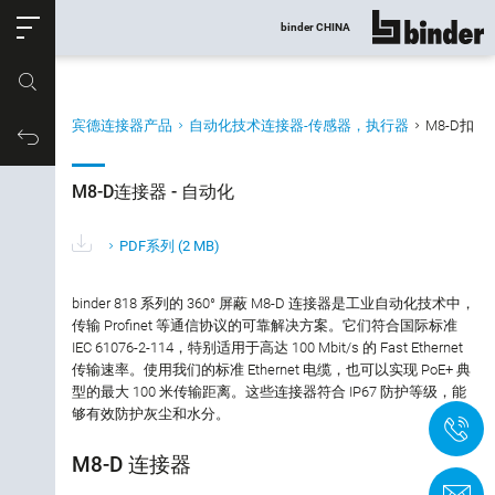
ose
binder CHINA
显示所有
产品编号
宾德连接器产品
自动化技术连接器-传感器，执行器
M8-D扣
产品筛选
购物车
M8-D连接器 - 自动化
M8-D连接器 - 自动化
连接类型
PDF系列
(2 MB)
芯数
binder 818 系列的 360° 屏蔽 M8-D 连接器是工业自动化技术中，
传输 Profinet 等通信协议的可靠解决方案。它们符合国际标准
IEC 61076-2-114，特别适用于高达 100 Mbit/s 的 Fast Ethernet
属性
传输速率。使用我们的标准 Ethernet 电缆，也可以实现 PoE+ 典
型的最大 100 米传输距离。这些连接器符合 IP67 防护等级，能
产品类型
够有效防护灰尘和水分。
+
M8-D 连接器
锁紧方式