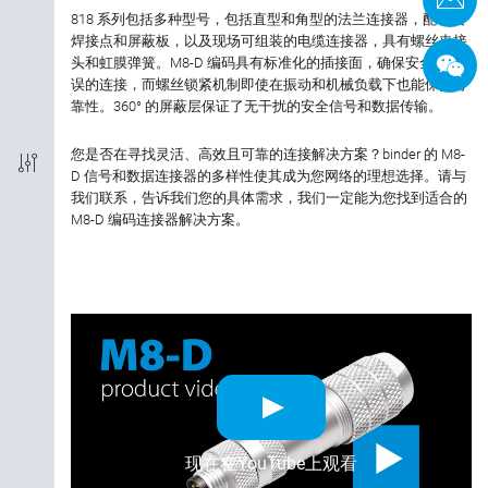
818 系列包括多种型号，包括直型和角型的法兰连接器，配有浸
接线方式
焊接点和屏蔽板，以及现场可组装的电缆连接器，具有螺丝夹接
头和虹膜弹簧。M8-D 编码具有标准化的插接面，确保安全且无
编码
误的连接，而螺丝锁紧机制即使在振动和机械负载下也能保持可
靠性。360° 的屏蔽层保证了无干扰的安全信号和数据传输。
电磁兼容性
您是否在寻找灵活、高效且可靠的连接解决方案？binder 的 M8-
D 信号和数据连接器的多样性使其成为您网络的理想选择。请与
防护等级
我们联系，告诉我们您的具体需求，我们一定能为您找到适合的
M8-D 编码连接器解决方案。
外壳材料
认证
额定电流
额定电压
现在在YouTube上观看
锁紧材料