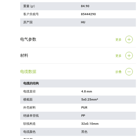
重量 (gr)
84.90
客户关税号
85444290
原产国
HU
电气参数
更多
材料
更多
电缆数据
折叠
电缆的结构
电缆直径
4.8 mm
横截面
5x0.25mm²
外壳材料
PUR
绝缘单管线
PP
软线构造
32x0.10mm
电缆颜色
黑色