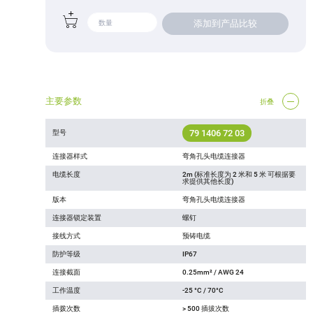
添加到产品比较
主要参数
折叠
79 1406 72 03
型号
连接器样式
弯角孔头电缆连接器
电缆长度
2m (标准长度为 2 米和 5 米 可根据要
求提供其他长度)
版本
弯角孔头电缆连接器
连接器锁定装置
螺钉
接线方式
预铸电缆
防护等级
IP67
连接截面
0.25mm² / AWG 24
工作温度
-25 °C / 70°C
插拨次数
> 500 插拔次数