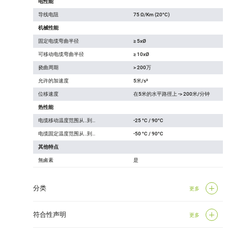
电性能
导线电阻
75 Ω/Km (20°C)
机械性能
固定电缆弯曲半径
≥ 5xØ
可移动电缆弯曲半径
≥ 10xØ
挠曲周期
> 200万
允许的加速度
5米/s²
位移速度
在5米的水平路徑上 -> 200米/分钟
热性能
电缆移动温度范围从…到…
-25 °C / 90°C
电缆固定温度范围从…到…
-50 °C / 90°C
其他特点
無鹵素
是
分类
更多
符合性声明
更多