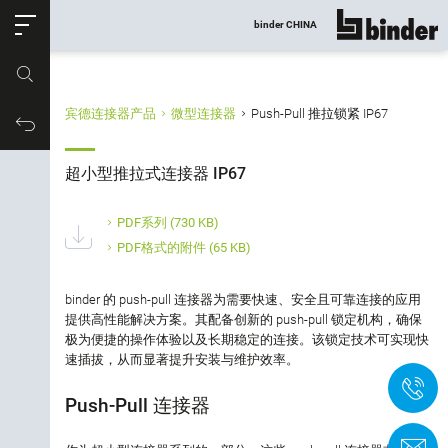
ose
binder CHINA
显示所有
产品编号
宾德连接器产品
微型连接器
Push-Pull 推拉锁紧 IP67
产品筛选
购物车
超小型推拉式连接器 IP67
超小型推拉式连接器 IP67
连接类型
PDF系列
(730 KB)
PDF格式的附件
(65 KB)
芯数
binder 的 push-pull 连接器为需要快速、安全且可靠连接的应用
属性
提供高性能解决方案。其配备创新的 push-pull 锁定机构，确保
极为便捷的操作体验以及长期稳定的连接。该锁定技术可实现快
速插拔，从而显著提升安装与维护效率。
产品类型
+
Push-Pull 连接器
锁紧方式