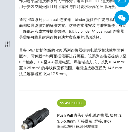
作为超小型连接器系列的一部分，这些 push-pull 连接器非常适
用于安装空间受限且对可靠性与性能要求极高的应用场景。
接线方式
通过 430 系列 push-pull 连接器，binder 提供在性能与易用性方
电磁兼容性
面都极具说服力的解决方案。这些连接器安装与维护简便，有助
于降低运营成本并提高效率。因此，binder 的 push-pull 连接器
是需要可靠且耐用连接解决方案应用的理想选择。
防护等级
具备 IP67 防护等级的 430 系列连接器提供电缆型和法兰型两种
外壳材料
版本。两种版本均可根据需要进行屏蔽。该系列连接器提供 3 至
8 个触点、1 A 至 4 A 额定电流、焊接端接方式，以及 0.14 mm²
至 0.25 mm² 的导线截面积范围。电缆连接器直径为 14.5 mm，
额定电流
法兰连接器直径为 17.5 mm。
额定电压
锁紧材料
99 4905 00 03
Push Pull 直头针头电缆连接器, 极数: 3,
3.5-5.0mm, 可接屏蔽, 焊接, IP67
推拉式, 系列 430, 超小型连接器