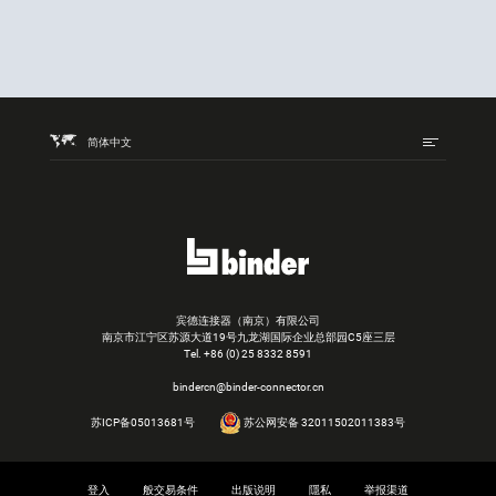
简体中文
宾德连接器（南京）有限公司
南京市江宁区苏源大道19号九龙湖国际企业总部园C5座三层
Tel.
+86 (0) 25 8332 8591
bindercn@binder-connector.cn
苏ICP备05013681号
苏公网安备 32011502011383号
登入
般交易条件
出版说明
隱私
举报渠道