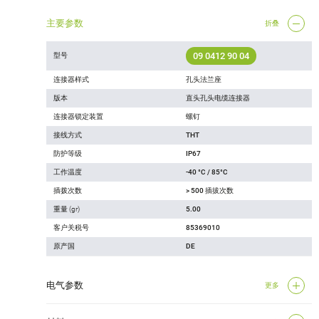
主要参数
折叠
09 0412 90 04
型号
连接器样式
孔头法兰座
版本
直头孔头电缆连接器
连接器锁定装置
螺钉
接线方式
THT
防护等级
IP67
工作温度
-40 °C / 85°C
插拨次数
> 500 插拔次数
重量 (gr)
5.00
客户关税号
85369010
原产国
DE
电气参数
更多