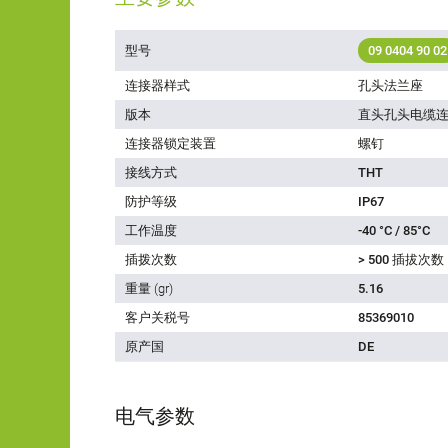
型号
09 0404 90 02
连接器样式
孔头法兰座
版本
直头孔头电缆
连接器锁定装置
螺钉
接线方式
THT
防护等级
IP67
工作温度
-40 °C / 85°C
插拨次数
> 500 插拔次数
重量 (gr)
5.16
客户关税号
85369010
原产国
DE
电气参数