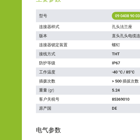
型号
09 0408 90 03
连接器样式
孔头法兰座
版本
直头孔头电缆
连接器锁定装置
螺钉
接线方式
THT
防护等级
IP67
工作温度
-40 °C / 85°C
插拨次数
> 500 插拔次数
重量 (gr)
5.24
客户关税号
85369010
原产国
DE
电气参数