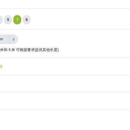
5
7
8
2m
 米和 5 米 可根据要求提供其他长度)
较