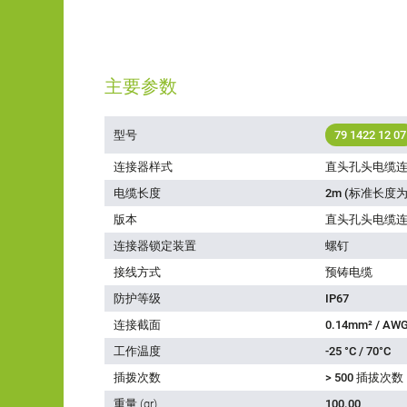
主要参数
型号
79 1422 12 07
连接器样式
直头孔头电缆
电缆长度
2m (标准长度为
版本
直头孔头电缆
连接器锁定装置
螺钉
接线方式
预铸电缆
防护等级
IP67
连接截面
0.14mm² / AWG
工作温度
-25 °C / 70°C
插拨次数
> 500 插拔次数
重量 (gr)
100.00