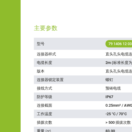
主要参数
型号
79 1406 12 03
连接器样式
直头孔头电缆
电缆长度
2m (标准长度为
版本
直头孔头电缆
连接器锁定装置
螺钉
接线方式
预铸电缆
防护等级
IP67
连接截面
0.25mm² / AWG
工作温度
-25 °C / 70°C
插拨次数
> 500 插拔次数
重量 (gr)
83.00