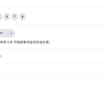
5
7
8
2m
 米和 5 米 可根据要求提供其他长度)
较