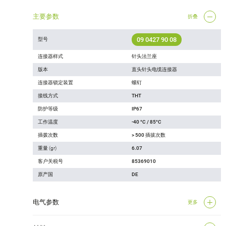
主要参数
折叠
09 0427 90 08
型号
连接器样式
针头法兰座
版本
直头针头电缆连接器
连接器锁定装置
螺钉
接线方式
THT
防护等级
IP67
工作温度
-40 °C / 85°C
插拨次数
> 500 插拔次数
重量 (gr)
6.07
客户关税号
85369010
原产国
DE
电气参数
更多