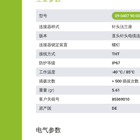
型号
09 0407 90 03
连接器样式
针头法兰座
版本
直头针头电缆
连接器锁定装置
螺钉
接线方式
THT
防护等级
IP67
工作温度
-40 °C / 85°C
插拨次数
> 500 插拔次数
重量 (gr)
5.61
客户关税号
85369010
原产国
DE
电气参数