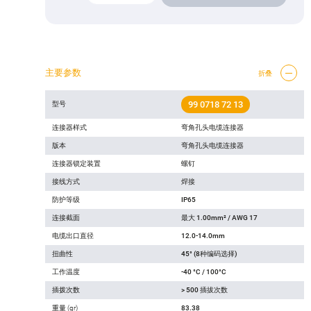
主要参数
折叠
99 0718 72 13
型号
连接器样式
弯角孔头电缆连接器
版本
弯角孔头电缆连接器
连接器锁定装置
螺钉
接线方式
焊接
防护等级
IP65
连接截面
最大 1.00mm² / AWG 17
电缆出口直径
12.0-14.0mm
扭曲性
45° (8种编码选择)
工作温度
-40 °C / 100°C
插拨次数
> 500 插拔次数
重量 (gr)
83.38