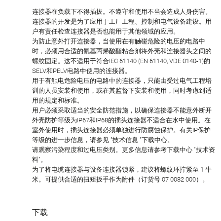
连接器在负载下不得插拔。不遵守和使用不当会造成人身伤害。
连接器的开发是为了应用于工厂工程、控制和电气设备建设。用
户有责任检查连接器是否也能用于其他领域的应用。
为防止意外打开连接器，当使用在有触碰危险的电压的电路中
时，必须用合适的氰基丙烯酸酯粘合剂将外壳和连接器头之间的
螺纹固定。这不适用于符合IEC 61140 (EN 61140, VDE 0140-1)的
SELV和PELV电路中使用的连接器。
用于有触电危险电压的电路中的连接器，只能由受过电气工程培
训的人员安装和使用，或在其监督下安装和使用，同时考虑到适
用的规定和标准。
用户必须采取适当的安全防范措施，以确保连接器不能意外断开
外壳防护等级为IP67和IP68的插头连接器不适合在水中使用。在
室外使用时，插头连接器必须单独进行防腐蚀保护。有关IP保护
等级的进一步信息，请参见 "技术信息 "下载中心。
请观察污染程度和过电压类别。更多信息请参考下载中心 "技术资
料"。
为了将电缆连接器与设备连接器锁紧，建议将螺纹环拧紧至 1 牛
米。可提供合适的扭矩扳手作为附件（订货号 07 0082 000）。
下载