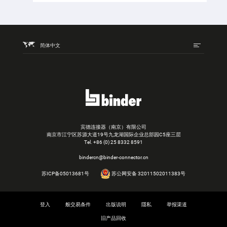
简体中文
宾德连接器（南京）有限公司
南京市江宁区苏源大道19号九龙湖国际企业总部园C5座三层
Tel.
+86 (0) 25 8332 8591
bindercn@binder-connector.cn
苏ICP备05013681号
苏公网安备 32011502011383号
登入
般交易条件
出版说明
隱私
举报渠道
旧产品回收