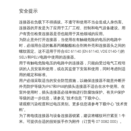
安全提示
连接器在负载下不得插拔。不遵守和使用不当会造成人身伤害。
连接器的开发是为了应用于工厂工程、控制和电气设备建设。用
户有责任检查连接器是否也能用于其他领域的应用。
为防止意外打开连接器，当使用在有触碰危险的电压的电路中
时，必须用合适的氰基丙烯酸酯粘合剂将外壳和连接器头之间的
螺纹固定。这不适用于符合IEC 61140 (EN 61140, VDE 0140-1)的
SELV和PELV电路中使用的连接器。
用于有触电危险电压的电路中的连接器，只能由受过电气工程培
训的人员安装和使用，或在其监督下安装和使用，同时考虑到适
用的规定和标准。
用户必须采取适当的安全防范措施，以确保连接器不能意外断开
外壳防护等级为IP67和IP68的插头连接器不适合在水中使用。在
室外使用时，插头连接器必须单独进行防腐蚀保护。有关IP保护
等级的进一步信息，请参见 "技术信息 "下载中心。
请观察污染程度和过电压类别。更多信息请参考下载中心 "技术资
料"。
为了将电缆连接器与设备连接器锁紧，建议将螺纹环拧紧至 1 牛
米。可提供合适的扭矩扳手作为附件（订货号 07 0082 000）。