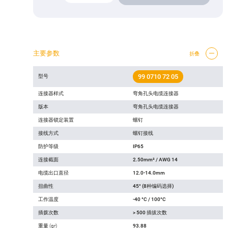
主要参数
折叠
99 0710 72 05
型号
连接器样式
弯角孔头电缆连接器
版本
弯角孔头电缆连接器
连接器锁定装置
螺钉
接线方式
螺钉接线
防护等级
IP65
连接截面
2.50mm² / AWG 14
电缆出口直径
12.0-14.0mm
扭曲性
45° (8种编码选择)
工作温度
-40 °C / 100°C
插拨次数
> 500 插拔次数
重量 (gr)
93.88