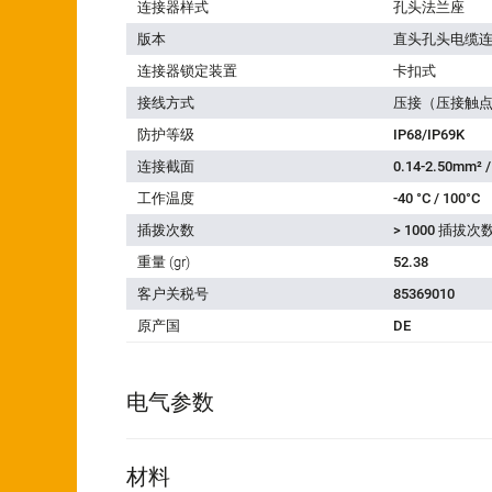
连接器样式
孔头法兰座
版本
直头孔头电缆
连接器锁定装置
卡扣式
接线方式
压接（压接触
防护等级
IP68/IP69K
连接截面
0.14-2.50mm² 
工作温度
-40 °C / 100°C
插拨次数
> 1000 插拔次
重量 (gr)
52.38
客户关税号
85369010
原产国
DE
电气参数
材料