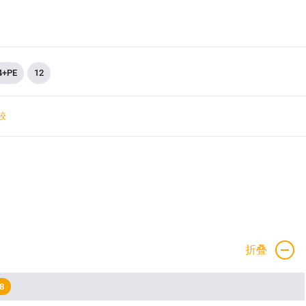
4+PE
12
较
折叠
8