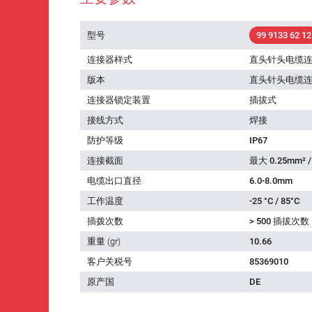
型号
99 9133 62 12
连接器样式
直头针头电缆
版本
直头针头电缆
连接器锁定装置
插拔式
接线方式
焊接
防护等级
IP67
连接截面
最大 0.25mm² /
电缆出口直径
6.0-8.0mm
工作温度
-25 °C / 85°C
插拨次数
> 500 插拔次数
重量 (gr)
10.66
客户关税号
85369010
原产国
DE