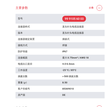
主要参数
折叠
99 9105 60 03
型号
连接器样式
直头针头电缆连接器
版本
直头针头电缆连接器
连接器锁定装置
插拔式
接线方式
焊接
防护等级
IP67
连接截面
最大 0.75mm² / AWG 18
电缆出口直径
4.0-6.0mm
工作温度
-25 °C / 85°C
插拨次数
> 500 插拔次数
重量 (gr)
8.50
客户关税号
85369010
原产国
DE