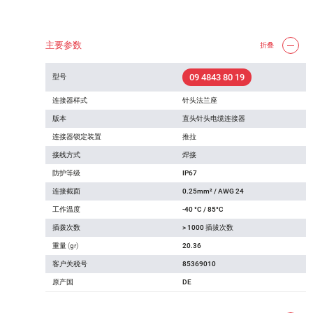
主要参数
折叠
09 4843 80 19
型号
连接器样式
针头法兰座
版本
直头针头电缆连接器
连接器锁定装置
推拉
接线方式
焊接
防护等级
IP67
连接截面
0.25mm² / AWG 24
工作温度
-40 °C / 85°C
插拨次数
> 1000 插拔次数
重量 (gr)
20.36
客户关税号
85369010
原产国
DE