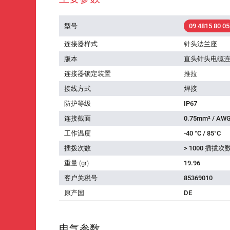
型号
09 4815 80 05
连接器样式
针头法兰座
版本
直头针头电缆
连接器锁定装置
推拉
接线方式
焊接
防护等级
IP67
连接截面
0.75mm² / AWG
工作温度
-40 °C / 85°C
插拨次数
> 1000 插拔次
重量 (gr)
19.96
客户关税号
85369010
原产国
DE
电气参数