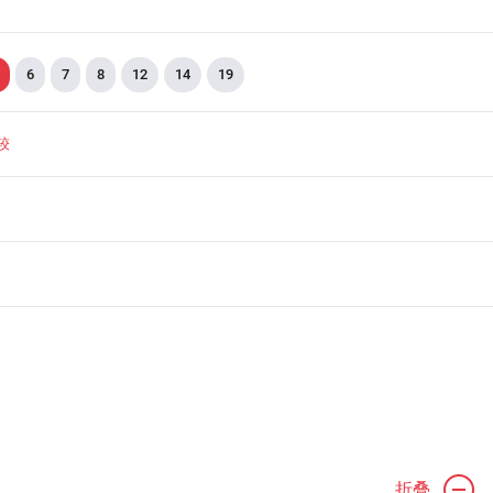
6
7
8
12
14
19
较
折叠