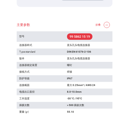
主要参数
折叠
99 5862 15 19
型号
连接器样式
直头孔头电缆连接器
Type standard
DIN EN 61076-2-106
版本
直头孔头电缆连接器
连接器锁定装置
螺钉
接线方式
焊接
防护等级
IP67
连接截面
最大 0.25mm² / AWG 24
电缆出口直径
8.0-10.0mm
工作温度
-30 °C / 95°C
插拨次数
> 500 插拔次数
重量 (gr)
55.10