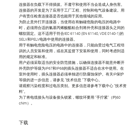
连接器在负载下不得插拔。不遵守和使用不当会造成人身伤害。
连接器的开发是为了应用于工厂工程、控制和电气设备建设。用
户有责任检查连接器是否也能用于其他领域的应用。
为防止意外打开连接器，当使用在有触碰危险的电压的电路中
时，必须用合适的氰基丙烯酸酯粘合剂将外壳和连接器头之间的
螺纹固定。这不适用于符合IEC 61140 (EN 61140, VDE 0140-1)的
SELV和PELV电路中使用的连接器。
用于有触电危险电压的电路中的连接器，只能由受过电气工程培
训的人员安装和使用，或在其监督下安装和使用，同时考虑到适
用的规定和标准。
用户必须采取适当的安全防范措施，以确保连接器不能意外断开
外壳防护等级为IP67和IP68的插头连接器不适合在水中使用。在
室外使用时，插头连接器必须单独进行防腐蚀保护。有关IP保护
等级的进一步信息，请参见 "技术信息 "下载中心。
请观察污染程度和过电压类别。更多信息请参考下载中心 "技术资
料"。
为了将电缆接头与设备接头锁紧，螺纹环要用 "手拧紧"（约60
cNm）。
下载