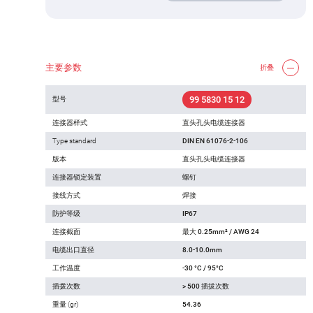
主要参数
折叠
99 5830 15 12
型号
连接器样式
直头孔头电缆连接器
Type standard
DIN EN 61076-2-106
版本
直头孔头电缆连接器
连接器锁定装置
螺钉
接线方式
焊接
防护等级
IP67
连接截面
最大 0.25mm² / AWG 24
电缆出口直径
8.0-10.0mm
工作温度
-30 °C / 95°C
插拨次数
> 500 插拔次数
重量 (gr)
54.36