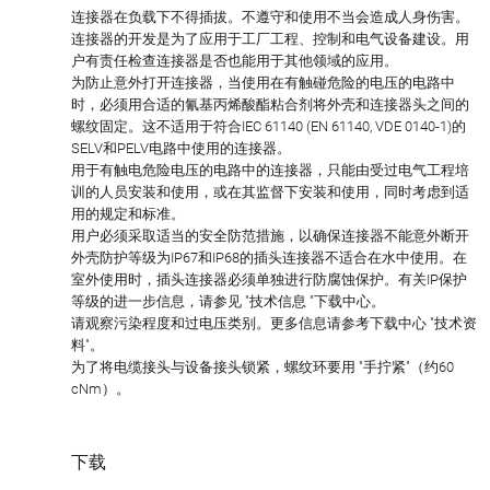
连接器在负载下不得插拔。不遵守和使用不当会造成人身伤害。
连接器的开发是为了应用于工厂工程、控制和电气设备建设。用
户有责任检查连接器是否也能用于其他领域的应用。
为防止意外打开连接器，当使用在有触碰危险的电压的电路中
时，必须用合适的氰基丙烯酸酯粘合剂将外壳和连接器头之间的
螺纹固定。这不适用于符合IEC 61140 (EN 61140, VDE 0140-1)的
SELV和PELV电路中使用的连接器。
用于有触电危险电压的电路中的连接器，只能由受过电气工程培
训的人员安装和使用，或在其监督下安装和使用，同时考虑到适
用的规定和标准。
用户必须采取适当的安全防范措施，以确保连接器不能意外断开
外壳防护等级为IP67和IP68的插头连接器不适合在水中使用。在
室外使用时，插头连接器必须单独进行防腐蚀保护。有关IP保护
等级的进一步信息，请参见 "技术信息 "下载中心。
请观察污染程度和过电压类别。更多信息请参考下载中心 "技术资
料"。
为了将电缆接头与设备接头锁紧，螺纹环要用 "手拧紧"（约60
cNm）。
下载