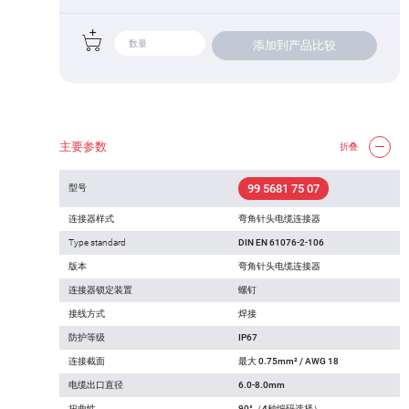
添加到产品比较
主要参数
折叠
99 5681 75 07
型号
连接器样式
弯角针头电缆连接器
Type standard
DIN EN 61076-2-106
版本
弯角针头电缆连接器
连接器锁定装置
螺钉
接线方式
焊接
防护等级
IP67
连接截面
最大 0.75mm² / AWG 18
电缆出口直径
6.0-8.0mm
扭曲性
90°（4种编码选择）