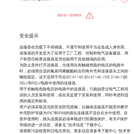
报告这一页的错误
安全提示
连接器在负载下不得插拔。不遵守和使用不当会造成人身伤害。
连接器的开发是为了应用于工厂工程、控制和电气设备建设。用
户有责任检查连接器是否也能用于其他领域的应用。
为防止意外打开连接器，当使用在有触碰危险的电压的电路中
时，必须用合适的氰基丙烯酸酯粘合剂将外壳和连接器头之间的
螺纹固定。这不适用于符合IEC 61140 (EN 61140, VDE 0140-1)的
SELV和PELV电路中使用的连接器。
用于有触电危险电压的电路中的连接器，只能由受过电气工程培
训的人员安装和使用，或在其监督下安装和使用，同时考虑到适
用的规定和标准。
用户必须采取适当的安全防范措施，以确保连接器不能意外断开
外壳防护等级为IP67和IP68的插头连接器不适合在水中使用。在
室外使用时，插头连接器必须单独进行防腐蚀保护。有关IP保护
等级的进一步信息，请参见 "技术信息 "下载中心。
请观察污染程度和过电压类别。更多信息请参考下载中心 "技术资