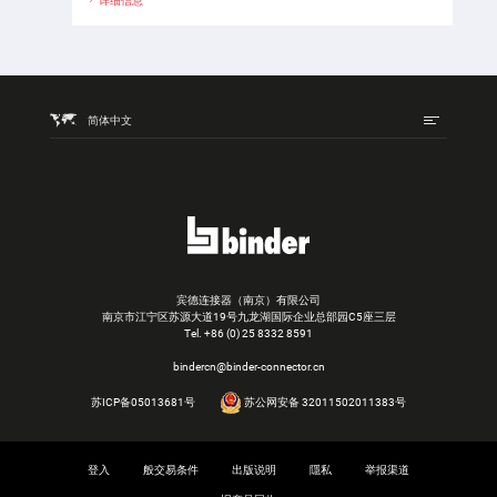
详细信息
简体中文
宾德连接器（南京）有限公司
南京市江宁区苏源大道19号九龙湖国际企业总部园C5座三层
Tel.
+86 (0) 25 8332 8591
bindercn@binder-connector.cn
苏ICP备05013681号
苏公网安备 32011502011383号
登入
般交易条件
出版说明
隱私
举报渠道