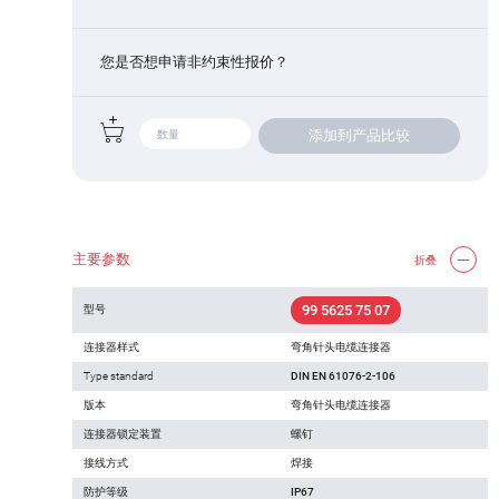
您是否想申请非约束性报价？
添加到产品比较
主要参数
折叠
99 5625 75 07
型号
连接器样式
弯角针头电缆连接器
Type standard
DIN EN 61076-2-106
版本
弯角针头电缆连接器
连接器锁定装置
螺钉
接线方式
焊接
防护等级
IP67