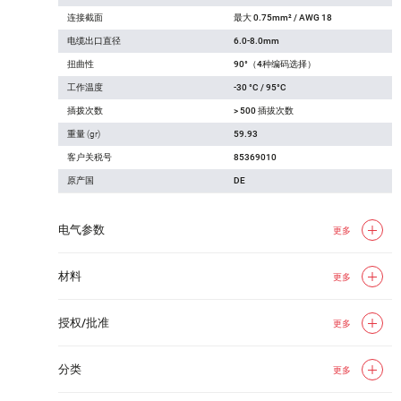
连接截面
最大 0.75mm² / AWG 18
电缆出口直径
6.0-8.0mm
扭曲性
90°（4种编码选择）
工作温度
-30 °C / 95°C
插拨次数
> 500 插拔次数
重量 (gr)
59.93
客户关税号
85369010
原产国
DE
电气参数
更多
材料
更多
授权/批准
更多
分类
更多