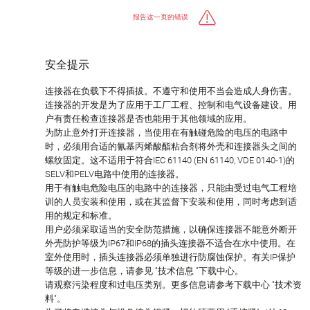
报告这一页的错误
安全提示
连接器在负载下不得插拔。不遵守和使用不当会造成人身伤害。
连接器的开发是为了应用于工厂工程、控制和电气设备建设。用
户有责任检查连接器是否也能用于其他领域的应用。
为防止意外打开连接器，当使用在有触碰危险的电压的电路中
时，必须用合适的氰基丙烯酸酯粘合剂将外壳和连接器头之间的
螺纹固定。这不适用于符合IEC 61140 (EN 61140, VDE 0140-1)的
SELV和PELV电路中使用的连接器。
用于有触电危险电压的电路中的连接器，只能由受过电气工程培
训的人员安装和使用，或在其监督下安装和使用，同时考虑到适
用的规定和标准。
用户必须采取适当的安全防范措施，以确保连接器不能意外断开
外壳防护等级为IP67和IP68的插头连接器不适合在水中使用。在
室外使用时，插头连接器必须单独进行防腐蚀保护。有关IP保护
等级的进一步信息，请参见 "技术信息 "下载中心。
请观察污染程度和过电压类别。更多信息请参考下载中心 "技术资
料"。