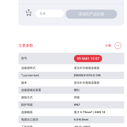
添加到产品比较
主要参数
折叠
99 5681 15 07
型号
连接器样式
直头针头电缆连接器
Type standard
DIN EN 61076-2-106
版本
直头针头电缆连接器
连接器锁定装置
螺钉
接线方式
焊接
防护等级
IP67
连接截面
最大 0.75mm² / AWG 18
电缆出口直径
6.0-8.0mm
工作温度
-30 °C / 95°C