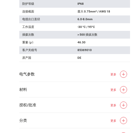
防护等级
IP68
连接截面
最大 0.75mm² / AWG 18
电缆出口直径
6.0-8.0mm
工作温度
-30 °C / 95°C
插拨次数
> 500 插拔次数
重量 (gr)
46.30
客户关税号
85369010
原产国
DE
电气参数
更多
材料
更多
授权/批准
更多
分类
更多