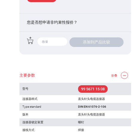
您是否想申请非约束性报价？
添加到产品比较
主要参数
折叠
99 5671 15 08
型号
连接器样式
直头针头电缆连接器
Type standard
DIN EN 61076-2-106
版本
直头针头电缆连接器
连接器锁定装置
螺钉
接线方式
焊接