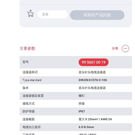
添加到产品比较
主要参数
折叠
99 5661 00 19
型号
连接器样式
直头针头电缆连接器
Type standard
DIN EN 61076-2-106
版本
直头针头电缆连接器
连接器锁定装置
螺钉
接线方式
焊接
防护等级
IP67
连接截面
最大 0.25mm² / AWG 24
电缆出口直径
6.0-8.0mm
工作温度
-30 °C / 95°C