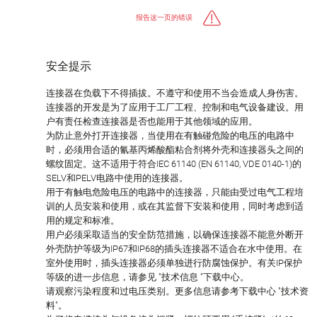
报告这一页的错误
安全提示
连接器在负载下不得插拔。不遵守和使用不当会造成人身伤害。
连接器的开发是为了应用于工厂工程、控制和电气设备建设。用
户有责任检查连接器是否也能用于其他领域的应用。
为防止意外打开连接器，当使用在有触碰危险的电压的电路中
时，必须用合适的氰基丙烯酸酯粘合剂将外壳和连接器头之间的
螺纹固定。这不适用于符合IEC 61140 (EN 61140, VDE 0140-1)的
SELV和PELV电路中使用的连接器。
用于有触电危险电压的电路中的连接器，只能由受过电气工程培
训的人员安装和使用，或在其监督下安装和使用，同时考虑到适
用的规定和标准。
用户必须采取适当的安全防范措施，以确保连接器不能意外断开
外壳防护等级为IP67和IP68的插头连接器不适合在水中使用。在
室外使用时，插头连接器必须单独进行防腐蚀保护。有关IP保护
等级的进一步信息，请参见 "技术信息 "下载中心。
请观察污染程度和过电压类别。更多信息请参考下载中心 "技术资
料"。