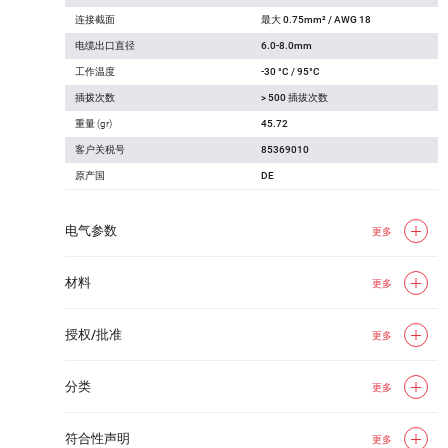
连接截面
最大 0.75mm² / AWG 18
电缆出口直径
6.0-8.0mm
工作温度
-30 °C / 95°C
插拨次数
> 500 插拔次数
重量 (gr)
45.72
客户关税号
85369010
原产国
DE
电气参数
更多
材料
更多
授权/批准
更多
分类
更多
符合性声明
更多