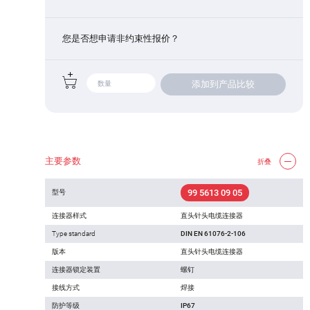
您是否想申请非约束性报价？
添加到产品比较
主要参数
折叠
99 5613 09 05
型号
连接器样式
直头针头电缆连接器
Type standard
DIN EN 61076-2-106
版本
直头针头电缆连接器
连接器锁定装置
螺钉
接线方式
焊接
防护等级
IP67