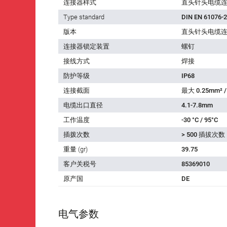
连接器样式
直头针头电缆
Type standard
DIN EN 61076-2
版本
直头针头电缆
连接器锁定装置
螺钉
接线方式
焊接
防护等级
IP68
连接截面
最大 0.25mm² /
电缆出口直径
4.1-7.8mm
工作温度
-30 °C / 95°C
插拨次数
> 500 插拔次数
重量 (gr)
39.75
客户关税号
85369010
原产国
DE
电气参数