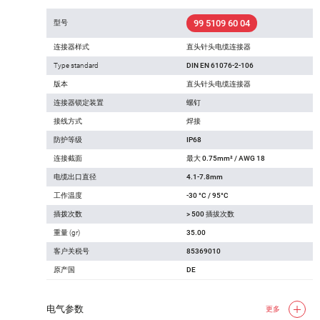
99 5109 60 04
型号
连接器样式
直头针头电缆连接器
Type standard
DIN EN 61076-2-106
版本
直头针头电缆连接器
连接器锁定装置
螺钉
接线方式
焊接
防护等级
IP68
连接截面
最大 0.75mm² / AWG 18
电缆出口直径
4.1-7.8mm
工作温度
-30 °C / 95°C
插拨次数
> 500 插拔次数
重量 (gr)
35.00
客户关税号
85369010
原产国
DE
电气参数
更多