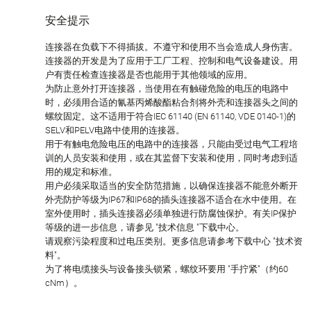
安全提示
连接器在负载下不得插拔。不遵守和使用不当会造成人身伤害。
连接器的开发是为了应用于工厂工程、控制和电气设备建设。用
户有责任检查连接器是否也能用于其他领域的应用。
为防止意外打开连接器，当使用在有触碰危险的电压的电路中
时，必须用合适的氰基丙烯酸酯粘合剂将外壳和连接器头之间的
螺纹固定。这不适用于符合IEC 61140 (EN 61140, VDE 0140-1)的
SELV和PELV电路中使用的连接器。
用于有触电危险电压的电路中的连接器，只能由受过电气工程培
训的人员安装和使用，或在其监督下安装和使用，同时考虑到适
用的规定和标准。
用户必须采取适当的安全防范措施，以确保连接器不能意外断开
外壳防护等级为IP67和IP68的插头连接器不适合在水中使用。在
室外使用时，插头连接器必须单独进行防腐蚀保护。有关IP保护
等级的进一步信息，请参见 "技术信息 "下载中心。
请观察污染程度和过电压类别。更多信息请参考下载中心 "技术资
料"。
为了将电缆接头与设备接头锁紧，螺纹环要用 "手拧紧"（约60
cNm）。