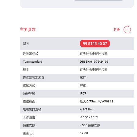
主要参数
折叠
99 5125 40 07
型号
连接器样式
直头针头电缆连接器
Type standard
DIN EN 61076-2-106
版本
直头针头电缆连接器
连接器锁定装置
螺钉
接线方式
焊接
防护等级
IP67
连接截面
最大 0.75mm² / AWG 18
电缆出口直径
4.1-7.8mm
工作温度
-30 °C / 95°C
插拨次数
> 500 插拔次数
重量 (gr)
32.08