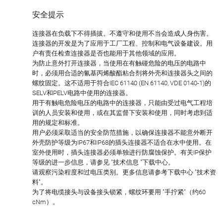
安全提示
连接器在负载下不得插拔。不遵守和使用不当会造成人身伤害。
连接器的开发是为了应用于工厂工程、控制和电气设备建设。用
户有责任检查连接器是否也能用于其他领域的应用。
为防止意外打开连接器，当使用在有触碰危险的电压的电路中
时，必须用合适的氰基丙烯酸酯粘合剂将外壳和连接器头之间的
螺纹固定。这不适用于符合IEC 61140 (EN 61140, VDE 0140-1)的
SELV和PELV电路中使用的连接器。
用于有触电危险电压的电路中的连接器，只能由受过电气工程培
训的人员安装和使用，或在其监督下安装和使用，同时考虑到适
用的规定和标准。
用户必须采取适当的安全防范措施，以确保连接器不能意外断开
外壳防护等级为IP67和IP68的插头连接器不适合在水中使用。在
室外使用时，插头连接器必须单独进行防腐蚀保护。有关IP保护
等级的进一步信息，请参见 "技术信息 "下载中心。
请观察污染程度和过电压类别。更多信息请参考下载中心 "技术资
料"。
为了将电缆接头与设备接头锁紧，螺纹环要用 "手拧紧"（约60
cNm）。