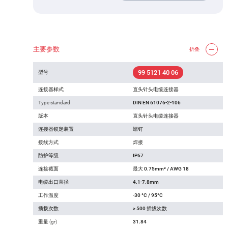
主要参数
折叠
99 5121 40 06
型号
连接器样式
直头针头电缆连接器
Type standard
DIN EN 61076-2-106
版本
直头针头电缆连接器
连接器锁定装置
螺钉
接线方式
焊接
防护等级
IP67
连接截面
最大 0.75mm² / AWG 18
电缆出口直径
4.1-7.8mm
工作温度
-30 °C / 95°C
插拨次数
> 500 插拔次数
重量 (gr)
31.84