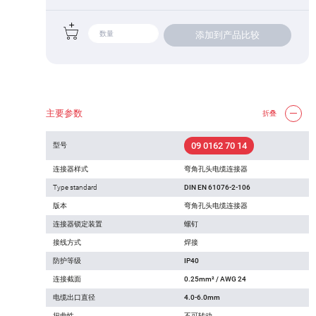
添加到产品比较
主要参数
折叠
09 0162 70 14
型号
连接器样式
弯角孔头电缆连接器
Type standard
DIN EN 61076-2-106
版本
弯角孔头电缆连接器
连接器锁定装置
螺钉
接线方式
焊接
防护等级
IP40
连接截面
0.25mm² / AWG 24
电缆出口直径
4.0-6.0mm
扭曲性
不可转动