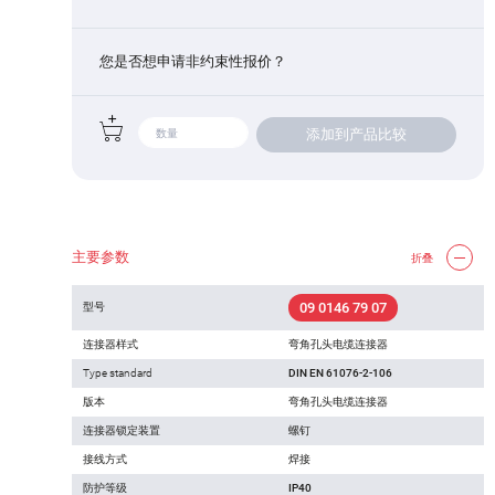
您是否想申请非约束性报价？
添加到产品比较
主要参数
折叠
09 0146 79 07
型号
连接器样式
弯角孔头电缆连接器
Type standard
DIN EN 61076-2-106
版本
弯角孔头电缆连接器
连接器锁定装置
螺钉
接线方式
焊接
防护等级
IP40