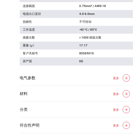
连接截面
0.75mm² / AWG 18
电缆出口直径
4.0-6.0mm
扭曲性
不可转动
工作温度
-40 °C / 85°C
插拨次数
> 1000 插拔次数
重量 (gr)
17.17
客户关税号
85369010
原产国
DE
电气参数
更多
材料
更多
分类
更多
符合性声明
更多