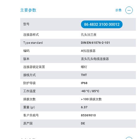
主要参数
折叠
86 4832 3100 00012
型号
连接器样式
孔头法兰座
Type standard
DIN EN 61076-2-101
编码
A扣连接器
版本
直头孔头电缆连接器
连接器锁定装置
螺钉
接线方式
THT
防护等级
IP68
工作温度
-40 °C / 85°C
插拨次数
> 100 插拔次数
重量 (gr)
6.37
客户关税号
85369010
原产国
DE