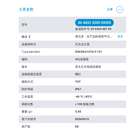
主要参数
折叠
86 4832 3000 00005
型号
备选部件号:
09 0434 487 05
请注意：在产品的老型号与新型号转换过程中， 技术规格上可能有微小的变化，详细情况请联系我们的客户，联系方式见网站右上方“联系我们”.
更多
概述
连接器样式
孔头法兰座
Type standard
DIN EN 61076-2-101
编码
A扣连接器
版本
直头孔头电缆连接器
连接器锁定装置
螺钉
接线方式
THT
防护等级
IP67
工作温度
-40 °C / 85°C
插拨次数
> 100 插拔次数
重量 (gr)
5.85
客户关税号
85369010
原产国
DE