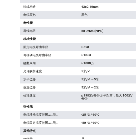
软线构造
42x0.10mm
电缆颜色
黑色
电性能
导线电阻
60 Ω/Km (20°C)
机械性能
固定电缆弯曲半径
≥ 5xØ
可移动电缆弯曲半径
≥ 10xØ
挠曲周期
≥ 1000万
允许的加速度
5米/s²
水平位移
5米/s² -> 5米
垂直位移
5米/s² -> 2米
位移速度
≤ 198米/分钟 水平距离，最大 300米/
分钟
热性能
电缆移动温度范围从…到…
-25 °C / 90°C
电缆固定温度范围从…到…
-50 °C / 90°C
其他特点
無鹵素
是