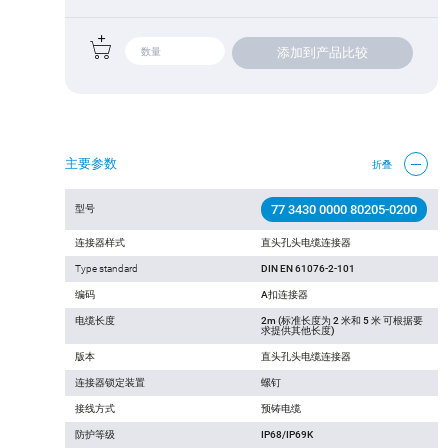
添加到产品比较
主要参数
折叠
77 3430 0000 80205-0200
型号
连接器样式
直头孔头电缆连接器
Type standard
DIN EN 61076-2-101
编码
A扣连接器
电缆长度
2m (标准长度为 2 米和 5 米 可根据要
求提供其他长度)
版本
直头孔头电缆连接器
连接器锁定装置
螺钉
接线方式
预铸电缆
防护等级
IP68/IP69K