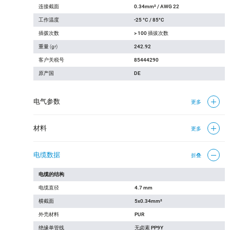
连接截面
0.34mm² / AWG 22
工作温度
-25 °C / 85°C
插拨次数
> 100 插拔次数
重量 (gr)
242.92
客户关税号
85444290
原产国
DE
电气参数
更多
材料
更多
电缆数据
折叠
电缆的结构
电缆直径
4.7 mm
横截面
5x0.34mm²
外壳材料
PUR
绝缘单管线
无卤素 PP9Y