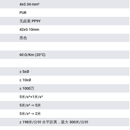
4x0.34 mm²
PUR
无卤素 PP9Y
42x0.10mm
黑色
60 Ω/Km (20°C)
≥ 5xØ
≥ 10xØ
≥ 1000万
5米/s²+1米/s²
5米/s² -> 5米
5米/s² -> 2米
≤ 198米/分钟 水平距离，最大 300米/分钟