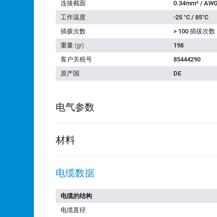
连接截面
0.34mm² / AWG
工作温度
-25 °C / 85°C
插拨次数
> 100 插拔次数
重量 (gr)
198
客户关税号
85444290
原产国
DE
电气参数
材料
电缆数据
电缆的结构
电缆直径