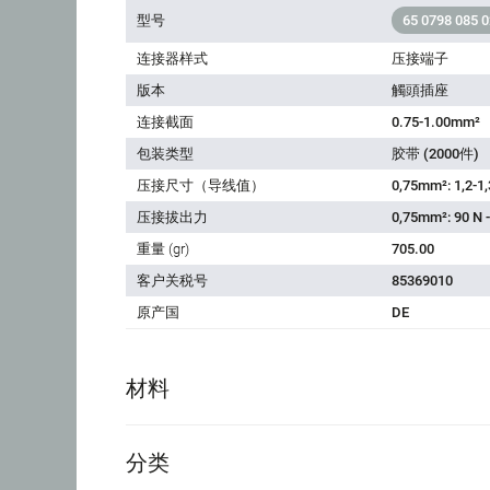
型号
65 0798 085 0
连接器样式
压接端子
版本
觸頭插座
连接截面
0.75-1.00mm²
包装类型
胶带 (2000件)
压接尺寸（导线值）
0,75mm²: 1,2-1
压接拔出力
0,75mm²: 90 N 
重量 (gr)
705.00
客户关税号
85369010
原产国
DE
材料
分类