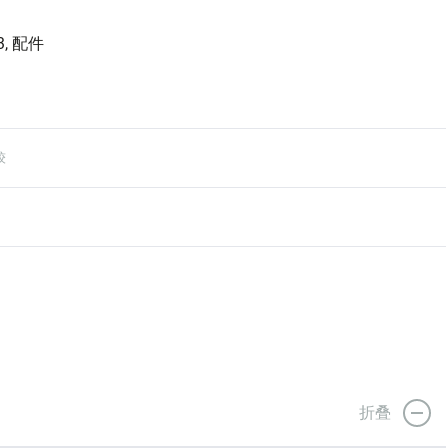
3, 配件
较
折叠