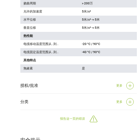
挠曲周期
> 200万
允许的加速度
5米/s²
水平位移
5米/s² -> 5米
垂直位移
5米/s² -> 5米
热性能
电缆移动温度范围从…到…
-20 °C / 90°C
电缆固定温度范围从…到…
-40 °C / 90°C
其他特点
無鹵素
是
授权/批准
更多
分类
更多
报告这一页的错误