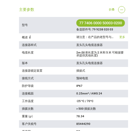
主要参数
折叠
77 7406 0000 50003-0200
型号
备选部件号:
79 9238 020 03
请注意：在产品的老型号与新型号转换过程中， 技术规格上可能有微小的变化，详细情况请联系我们的客户，联系方式见网站右上方“联系我们”.
更多
概述
连接器样式
直头孔头电缆连接器
电缆长度
2m (标准长度为 2 米和 5 米 可根据要
求提供其他长度)
版本
直头孔头电缆连接器
连接器锁定装置
插拔式
接线方式
预铸电缆
防护等级
IP67
连接截面
0.25mm² / AWG 24
工作温度
-25 °C / 70°C
插拨次数
> 500 插拔次数
重量 (gr)
78.34
客户关税号
85444290