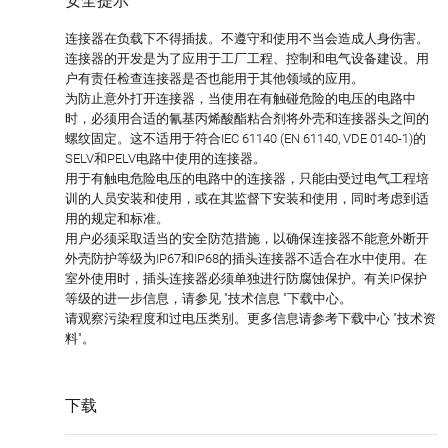
安全提示
连接器在负载下不得插拔。不遵守和使用不当会造成人身伤害。
连接器的开发是为了应用于工厂工程、控制和电气设备建设。用
户有责任检查连接器是否也能用于其他领域的应用。
为防止意外打开连接器，当使用在有触碰危险的电压的电路中
时，必须用合适的氰基丙烯酸酯粘合剂将外壳和连接器头之间的
螺纹固定。这不适用于符合IEC 61140 (EN 61140, VDE 0140-1)的
SELV和PELV电路中使用的连接器。
用于有触电危险电压的电路中的连接器，只能由受过电气工程培
训的人员安装和使用，或在其监督下安装和使用，同时考虑到适
用的规定和标准。
用户必须采取适当的安全防范措施，以确保连接器不能意外断开
外壳防护等级为IP67和IP68的插头连接器不适合在水中使用。在
室外使用时，插头连接器必须单独进行防腐蚀保护。有关IP保护
等级的进一步信息，请参见 "技术信息 "下载中心。
请观察污染程度和过电压类别。更多信息请参考下载中心 "技术资
料"。
下载