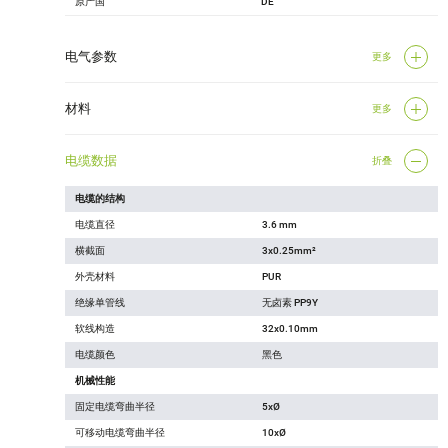
原产国
DE
电气参数
更多
材料
更多
电缆数据
折叠
电缆的结构
电缆直径
3.6 mm
横截面
3x0.25mm²
外壳材料
PUR
绝缘单管线
无卤素 PP9Y
软线构造
32x0.10mm
电缆颜色
黑色
机械性能
固定电缆弯曲半径
5xØ
可移动电缆弯曲半径
10xØ