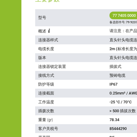
77 7405 0000
型号
备选部件号:
79 9237
概述
连接器样式
直头针头电缆
电缆长度
2m (标准长度为
版本
直头针头电缆
连接器锁定装置
插拔式
接线方式
预铸电缆
防护等级
IP67
连接截面
0.25mm² / AWG
工作温度
-25 °C / 70°C
插拨次数
> 500 插拔次数
重量 (gr)
78.34
客户关税号
85444290