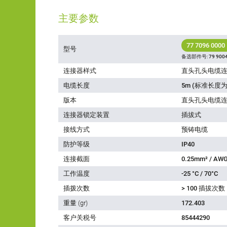
主要参数
77 7096 0000
型号
备选部件号:
79 9004
连接器样式
直头孔头电缆
电缆长度
5m (标准长度为
版本
直头孔头电缆
连接器锁定装置
插拔式
接线方式
预铸电缆
防护等级
IP40
连接截面
0.25mm² / AWG
工作温度
-25 °C / 70°C
插拨次数
> 100 插拔次数
重量 (gr)
172.403
客户关税号
85444290