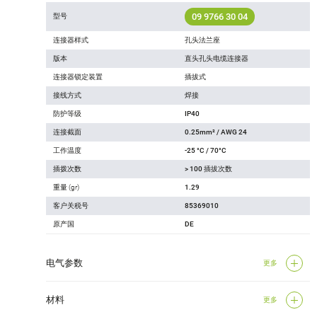
09 9766 30 04
型号
连接器样式
孔头法兰座
版本
直头孔头电缆连接器
连接器锁定装置
插拔式
接线方式
焊接
防护等级
IP40
连接截面
0.25mm² / AWG 24
工作温度
-25 °C / 70°C
插拨次数
> 100 插拔次数
重量 (gr)
1.29
客户关税号
85369010
原产国
DE
电气参数
更多
材料
更多