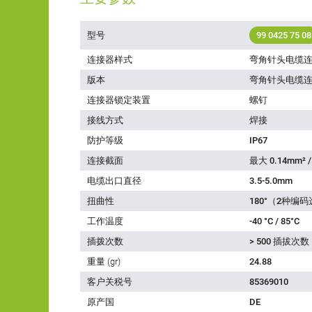
型号
99 0425 75 08
连接器样式
弯角针头电缆
版本
弯角针头电缆
连接器锁定装置
螺钉
接线方式
焊接
防护等级
IP67
连接截面
最大 0.14mm² /
电缆出口直径
3.5-5.0mm
扭曲性
180°（2种编
工作温度
-40 °C / 85°C
插拨次数
> 500 插拔次数
重量 (gr)
24.88
客户关税号
85369010
原产国
DE