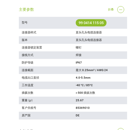
主要参数
折叠
99 0414 115 05
型号
连接器样式
直头孔头电缆连接器
版本
直头孔头电缆连接器
连接器锁定装置
螺钉
接线方式
焊接
防护等级
IP67
连接截面
最大 0.25mm² / AWG 24
电缆出口直径
4.0-5.5mm
工作温度
-40 °C / 85°C
插拨次数
> 500 插拔次数
重量 (gr)
25.67
客户关税号
85369010
原产国
DE