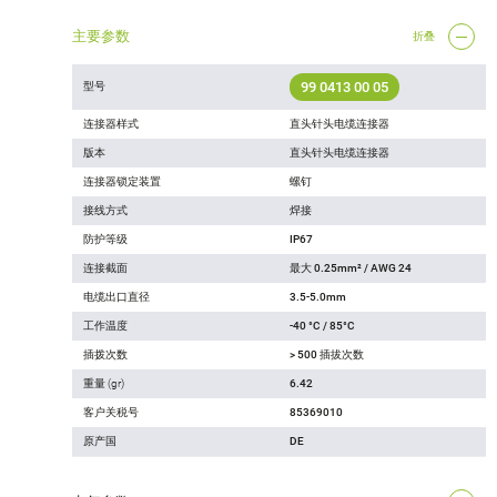
主要参数
折叠
99 0413 00 05
型号
连接器样式
直头针头电缆连接器
版本
直头针头电缆连接器
连接器锁定装置
螺钉
接线方式
焊接
防护等级
IP67
连接截面
最大 0.25mm² / AWG 24
电缆出口直径
3.5-5.0mm
工作温度
-40 °C / 85°C
插拨次数
> 500 插拔次数
重量 (gr)
6.42
客户关税号
85369010
原产国
DE