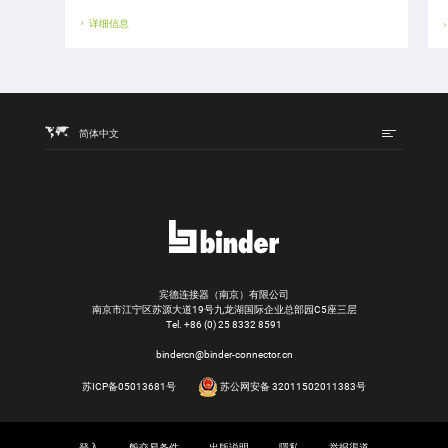
详细信息
简体中文
宾德连接器（南京）有限公司
南京市江宁区苏源大道19号九龙湖国际企业总部园C5座三层
Tel.
+86 (0) 25 8332 8591
bindercn@binder-connector.cn
苏ICP备05013681号
苏公网安备 32011502011383号
登入
般交易条件
出版说明
隱私
举报渠道