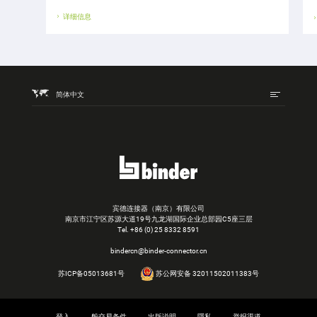
详细信息
简体中文
宾德连接器（南京）有限公司
南京市江宁区苏源大道19号九龙湖国际企业总部园C5座三层
Tel.
+86 (0) 25 8332 8591
bindercn@binder-connector.cn
苏ICP备05013681号
苏公网安备 32011502011383号
登入
般交易条件
出版说明
隱私
举报渠道