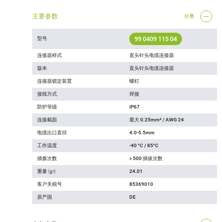
主要参数
折叠
99 0409 115 04
型号
连接器样式
直头针头电缆连接器
版本
直头针头电缆连接器
连接器锁定装置
螺钉
接线方式
焊接
防护等级
IP67
连接截面
最大 0.25mm² / AWG 24
电缆出口直径
4.0-5.5mm
工作温度
-40 °C / 85°C
插拨次数
> 500 插拔次数
重量 (gr)
24.01
客户关税号
85369010
原产国
DE